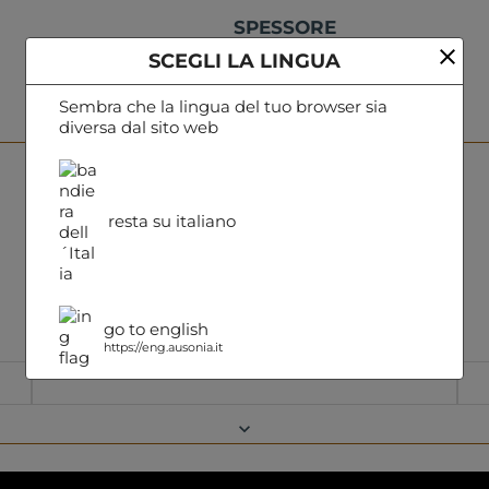
SPESSORE
1,4/1,6 mm
close
SCEGLI LA LINGUA
TAGLIO
Sembra che la lingua del tuo browser sia
MEZZO VITELLO
diversa dal sito web
Info prodotti e contatti
Riempi il modulo sottostante per richiedere un contatto.
resta su italiano
Un nostro incaricato ti risponderà il prima possibile.
Grazie.
I campi in grassetto sono obbligatori
go to english
Cognome
https://eng.ausonia.it
keyboard_arrow_down